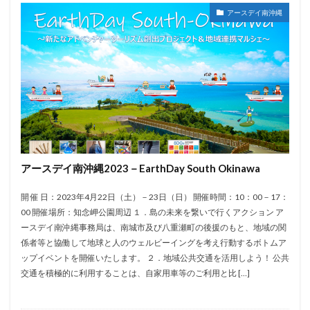
アースデイ南沖縄
アースデイ南沖縄2023－EarthDay South Okinawa
開 催 日：2023年4月22日（土）－23日（日） 開催時間：10：00－17：
00 開催場所：知念岬公園周辺 １．島の未来を繋いで行くアクション ア
ースデイ南沖縄事務局は、南城市及び八重瀬町の後援のもと、地域の関
係者等と協働して地球と人のウェルビーイングを考え行動するボトムア
ップイベントを開催いたします。 ２．地域公共交通を活用しよう！ 公共
交通を積極的に利用することは、自家用車等のご利用と比 […]