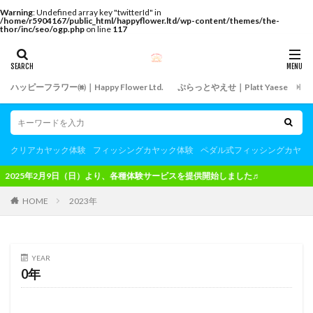
Warning
: Undefined array key "twitterId" in
/home/r5904167/public_html/happyflower.ltd/wp-content/themes/the-
thor/inc/seo/ogp.php
on line
117
ハッピーフラワー㈱｜Happy Flower Ltd.
ぷらっとやえせ｜Platt Yaese
飲
クリアカヤック体験
フィッシングカヤック体験
ペダル式フィッシングカヤッ
9日（日）より、各種体験サービスを提供開始しました♬
HOME
2023年
YEAR
0年