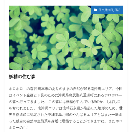
日々是好日_日記
妖精の住む森
ホロホロ―の森 沖縄本来のありのままの自然が残る南沖縄エリア。今回
はイベント企画と下見のために沖縄県島尻郡八重瀬町にあるホロホロ―
の森へ行ってきました。 この森には妖精が住んでいる⁉のか、しばし目
を奪われました。 南沖縄エリアは琉球石灰岩が隆起した地形のため、世
界自然遺産に認定された沖縄本島北部のやんばるエリアとはまた一味違
った独自の自然や生態系を身近に堪能することができますね。 またホロ
ホローの […]