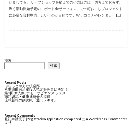
いましても、 サーフショップを構えての小売販売は一切考えておらず、
近く活動開始予定の「ボートdeサーフィン」での町おこしプロジェクト
に必要な資材準備、というのが目的です。Withコロナやレンタカー […]
検索
検索
Recent Posts
ぷらっとやえせ倶楽部
八重瀬町宿泊施設の指定管理者に決定！
第1回 新人祭_ホモ・サピエンス フェス
南沖縄流・健康抹茶会の流祖
琉球新報の副読紙「週刊レキオ」
Recent Comments
登記申請完了|Registration application completed
に
A WordPress Commenter
より