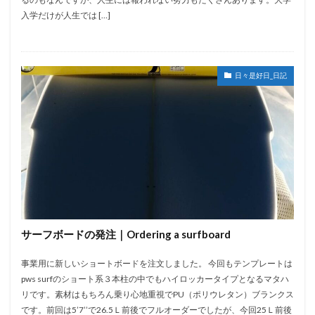
入学だけが人生では […]
日々是好日_日記
サーフボードの発注｜Ordering a surfboard
事業用に新しいショートボードを注文しました。 今回もテンプレートは
pws surfのショート系３本柱の中でもハイロッカータイプとなるマタハ
リです。素材はもちろん乗り心地重視でPU（ポリウレタン）ブランクス
です。前回は5’7’’で26.5Ｌ前後でフルオーダーでしたが、今回25Ｌ前後