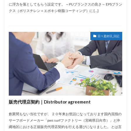
に浮力を落としてもらう設定です。 ～PUブランクスの良さ～ EPSブラン
クス（ポリスチレン＋エポキシ樹脂コーティング）に […]
日々是好日_日記
販売代理店契約｜Distributor agreement
創業間もない当社ですが、 ２０年来お世話になっております国内屈指の
サーフボードメーカー「pws surfファクトリー（宮崎県日向市）」と沖
縄地区における正規販売代理店契約を行える運びになりました。 とは言