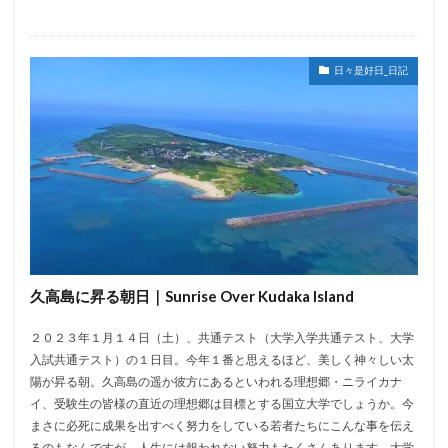
日々是好日_日記
久高島に昇る朝日｜Sunrise Over Kudaka Island
２０２３年１月１４日（土）、共通テスト（大学入学共通テスト、大学
入試共通テスト）の１日目。今年１番と思えるほど、美しく神々しい太
陽が昇る朝。久高島の遥か彼方にあるといわれる理想郷・ニライカナ
イ、受験生の皆様の直近の理想郷は目標とする国立大学でしょうか。今
まさに必死に成果を出すべく努力をしている若者たちにこんな事を伝え
るのもなんですが、人生には報われない努力もたくさんあります。大学