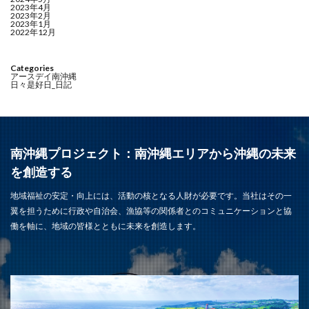
2023年4月
2023年2月
2023年1月
2022年12月
Categories
アースデイ南沖縄
日々是好日_日記
南沖縄プロジェクト：南沖縄エリアから沖縄の未来
を創造する
地域福祉の安定・向上には、活動の核となる人財が必要です。当社はその一
翼を担うために行政や自治会、漁協等の関係者とのコミュニケーションと協
働を軸に、地域の皆様とともに未来を創造します。