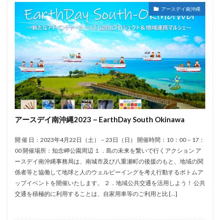
アースデイ南沖縄
アースデイ南沖縄2023－EarthDay South Okinawa
開 催 日：2023年4月22日（土）－23日（日） 開催時間：10：00－17：
00 開催場所：知念岬公園周辺 １．島の未来を繋いで行くアクション ア
ースデイ南沖縄事務局は、南城市及び八重瀬町の後援のもと、地域の関
係者等と協働して地球と人のウェルビーイングを考え行動するボトムア
ップイベントを開催いたします。 ２．地域公共交通を活用しよう！ 公共
交通を積極的に利用することは、自家用車等のご利用と比 […]