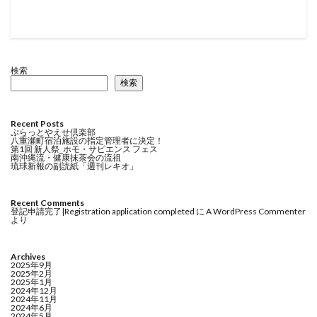
検索
検索
Recent Posts
ぷらっとやえせ倶楽部
八重瀬町宿泊施設の指定管理者に決定！
第1回 新人祭_ホモ・サピエンス フェス
南沖縄流・健康抹茶会の流祖
琉球新報の副読紙「週刊レキオ」
Recent Comments
登記申請完了|Registration application completed
に
A WordPress Commenter
より
Archives
2025年9月
2025年2月
2025年1月
2024年12月
2024年11月
2024年6月
2024年5月