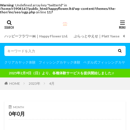
Warning
: Undefined array key "twitterId" in
/home/r5904167/public_html/happyflower.ltd/wp-content/themes/the-
thor/inc/seo/ogp.php
on line
117
ハッピーフラワー㈱｜Happy Flower Ltd.
ぷらっとやえせ｜Platt Yaese
飲
クリアカヤック体験
フィッシングカヤック体験
ペダル式フィッシングカヤッ
2025年2月9日（日）より、各種体験サービスを提供開始しました♬
HOME
2023年
4月
MONTH
0年0月