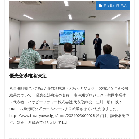
日々是好日_日記
優先交渉権者決定
八重瀬町観光・地域交流宿泊施設（ぷらっとやえせ）の指定管理者公募
結果について ・優先交渉権者の名称 南沖縄プロジェクト共同事業体
（代表者 ハッピーフラワー株式会社 代表取締役 江川 朋） 以下
URL：八重瀬町公式ホームページより転載させていただきました。
https://www.town.yaese.lg.jp/docs/2024093000028 残すは、議会承認で
す。気を引き締めて取り組んで […]