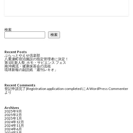
検索
検索
Recent Posts
ぷらっとやえせ倶楽部
八重瀬町宿泊施設の指定管理者に決定！
第1回 新人祭_ホモ・サピエンス フェス
南沖縄流・健康抹茶会の流祖
琉球新報の副読紙「週刊レキオ」
Recent Comments
登記申請完了|Registration application completed
に
A WordPress Commenter
より
Archives
2025年9月
2025年2月
2025年1月
2024年12月
2024年11月
2024年6月
2024年5月