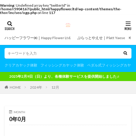
Warning
: Undefined array key "twitterId" in
/home/r5904167/public_html/happyflower.ltd/wp-content/themes/the-
thor/inc/seo/ogp.php
on line
117
ハッピーフラワー㈱｜Happy Flower Ltd.
ぷらっとやえせ｜Platt Yaese
飲
クリアカヤック体験
フィッシングカヤック体験
ペダル式フィッシングカヤッ
2025年2月9日（日）より、各種体験サービスを提供開始しました♬
HOME
2024年
12月
MONTH
0年0月