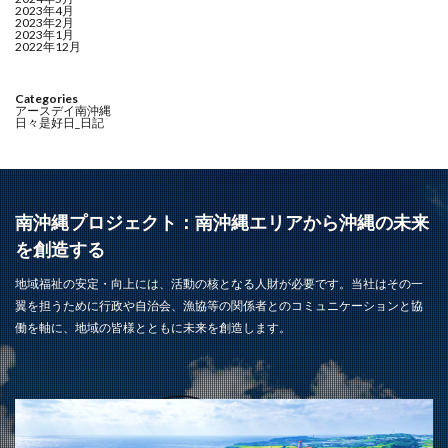
2023年4月
2023年2月
2023年1月
2022年12月
Categories
アースデイ南沖縄
日々是好日_日記
南沖縄プロジェクト：南沖縄エリアから沖縄の未来
を創造する
地域福祉の安定・向上には、活動の核となる人財が必要です。当社はその一
翼を担うために行政や自治会、漁協等の関係者とのコミュニケーションと協
働を軸に、地域の皆様とともに未来を創造します。