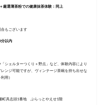
粉＋厳選薄茶粉での健康抹茶体験：同上
場合もございます
0分以内
や「シェルターつくり＋野点」など、体験内容により
アレンジ可能ですが、ヴィンテージ茶碗を持ち出せな
碗を利用）
重瀬町具志頭1番地 ぷらっとやえせ1階