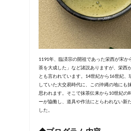
1191年、臨済宗の開祖であった栄西が宋
茶を大成した」など諸説ありますが、栄西
とも言われています。14世紀から16世紀
していた大交易時代に、この沖縄の地にも
思われます。そこで抹茶伝来から10世紀の
ーが協働し、道具や作法にとらわれない新
した。