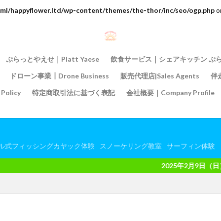
ml/happyflower.ltd/wp-content/themes/the-thor/inc/seo/ogp.php
o
ぷらっとやえせ｜Platt Yaese
飲食サービス｜シェアキッチン ぷ
ドローン事業┃Drone Business
販売代理店|Sales Agents
伴走
olicy
特定商取引法に基づく表記
会社概要｜Company Profile
ル式フィッシングカヤック体験
スノーケリング教室
サーフィン体験
2025年2月9日（日）より、各種体験サ