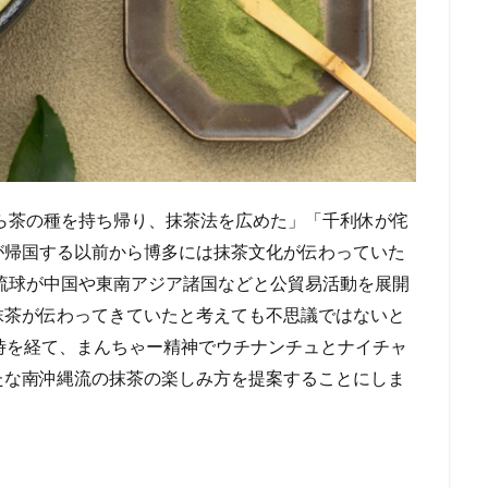
から茶の種を持ち帰り、抹茶法を広めた」「千利休が侘
が帰国する以前から博多には抹茶文化が伝わっていた
、琉球が中国や東南アジア諸国などと公貿易活動を展開
抹茶が伝わってきていたと考えても不思議ではないと
時を経て、まんちゃー精神でウチナンチュとナイチャ
たな南沖縄流の抹茶の楽しみ方を提案することにしま