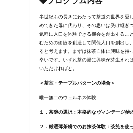
◆プログラム内容
半世紀もの長きにわたって茶道の世界を愛
めてきた母に代わり、その思いは受け継ぎ
気軽に入口を体験できる機会を創出するこ
むための価値を創造して関係人口を創出し
ると考えます。まずは抹茶自体に興味を持
幸いです。いずれ茶の湯に興味が芽生えれ
いただければと。
＜茶室・テーブルパターンの場合＞
唯一無二のウェルネス体験
１．茶碗の選択：本格的な
ヴィンテージ物
２．厳選薄茶粉でのお抹茶体験：茶筅を使