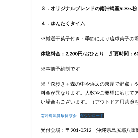
３．オリジナルブレンドの南沖縄産SDGs
４．ゆんたくタイム
※厳選干菓子付き：季節により琉球菓子の
体験料金：2,200円/おひとり 所要時間：6
※事前予約制です
※「森歩き＋森の中や浜辺の東屋で野点」
料金が異なります。人数やご要望に応じて
い場合もございます。（アウトドア用茶
南沖縄流健康抹茶会
ダウンロード
受付会場：〒901-0512 沖縄県島尻郡八