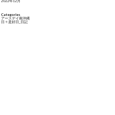
2022年12月
Categories
アースデイ南沖縄
日々是好日_日記