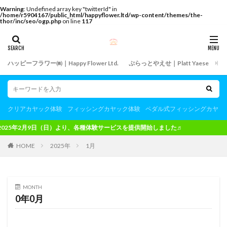
Warning
: Undefined array key "twitterId" in
/home/r5904167/public_html/happyflower.ltd/wp-content/themes/the-
thor/inc/seo/ogp.php
on line
117
ハッピーフラワー㈱｜Happy Flower Ltd.
ぷらっとやえせ｜Platt Yaese
飲
クリアカヤック体験
フィッシングカヤック体験
ペダル式フィッシングカヤッ
日（日）より、各種体験サービスを提供開始しました♬
HOME
2025年
1月
MONTH
0年0月