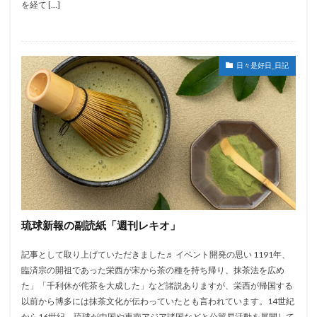
を経て […]
日々是好日_日記
琉球新報の副読紙「週刊レキオ」
記事として取り上げていただきました♬ イベント開発の思い 1191年、
臨済宗の開祖であった栄西が宋から茶の種を持ち帰り、抹茶法を広め
た」「千利休が侘茶を大成した」など諸説ありますが、栄西が帰国する
以前から博多には抹茶文化が伝わっていたとも言われています。14世紀
から16世紀、琉球が中国や東南アジア諸国などと公貿易活動を展開して