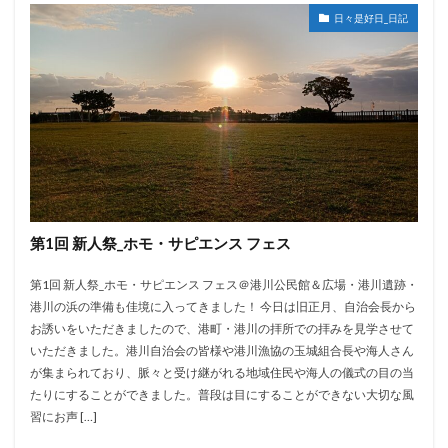
日々是好日_日記
第1回 新人祭_ホモ・サピエンス フェス
第1回 新人祭_ホモ・サピエンス フェス＠港川公民館＆広場・港川遺跡・
港川の浜の準備も佳境に入ってきました！ 今日は旧正月、自治会長から
お誘いをいただきましたので、港町・港川の拝所での拝みを見学させて
いただきました。港川自治会の皆様や港川漁協の玉城組合長や海人さん
が集まられており、脈々と受け継がれる地域住民や海人の儀式の目の当
たりにすることができました。普段は目にすることができない大切な風
習にお声 […]