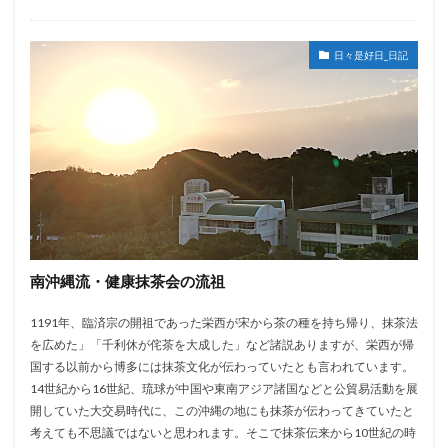
日々是好日_日記
南沖縄流・健康抹茶会の流祖
1191年、臨済宗の開祖であった栄西が宋から茶の種を持ち帰り、抹茶法
を広めた」「千利休が侘茶を大成した」など諸説ありますが、栄西が帰
国する以前から博多には抹茶文化が伝わっていたとも言われています。
14世紀から16世紀、琉球が中国や東南アジア諸国などと公貿易活動を展
開していた大交易時代に、この沖縄の地にも抹茶が伝わってきていたと
考えても不思議ではないと思われます。そこで抹茶伝来から10世紀の時