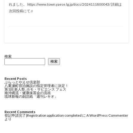
れました。 https://www.town.yaese.lg.jp/docs/2024111800043/ 詳細は
次回投稿にて♫
検索
検索
Recent Posts
ぷらっとやえせ倶楽部
八重瀬町宿泊施設の指定管理者に決定！
第1回 新人祭_ホモ・サピエンス フェス
南沖縄流・健康抹茶会の流祖
琉球新報の副読紙「週刊レキオ」
Recent Comments
登記申請完了|Registration application completed
に
A WordPress Commenter
より