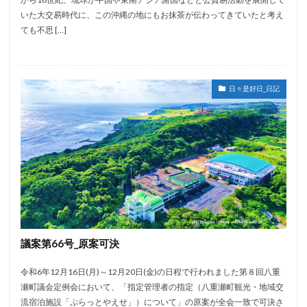
いた大交易時代に、この沖縄の地にもお抹茶が伝わってきていたと考え
ても不思 […]
日々是好日_日記
議案第66号_原案可決
令和6年12月16日(月)～12月20日(金)の日程で行われました第８回八重
瀬町議会定例会において、「指定管理者の指定（八重瀬町観光・地域交
流宿泊施設「ぷらっとやえせ」）について」の原案が全会一致で可決さ