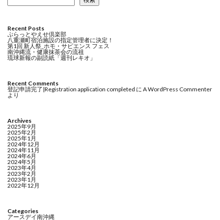
Recent Posts
ぷらっとやえせ倶楽部
八重瀬町宿泊施設の指定管理者に決定！
第1回 新人祭_ホモ・サピエンス フェス
南沖縄流・健康抹茶会の流祖
琉球新報の副読紙「週刊レキオ」
Recent Comments
登記申請完了|Registration application completed
に
A WordPress Commenter
より
Archives
2025年9月
2025年2月
2025年1月
2024年12月
2024年11月
2024年6月
2024年5月
2023年4月
2023年2月
2023年1月
2022年12月
Categories
アースデイ南沖縄