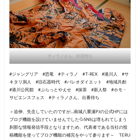
ティラノさん、出番待ち
#ジャングリア #恐竜 #ティラノ #T-REX #港川人 #サ
キタリ洞人 #旧石器時代 #パレオダイエット #地域共創
#港川公民館 #ぷらっとやえせ #抹茶 #新人祭 #ホモ・
サピエンスフェス #ティラノさん、出番待ち
＞追伸、失念していたのですが…南城八重瀬PJの公式HPには
ブログ機能を設けていませんでした💦SNSは埋もれてしまう
刹那な情報発信手段となりますため、代表者である当社の投
稿機能を使ってブログ機能の補完をやって参ります～ TERU