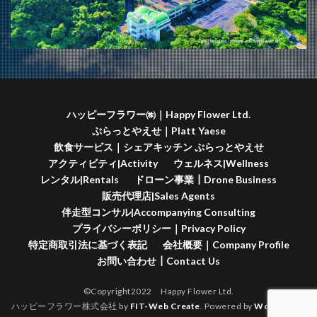
ハッピーフラワー㈱｜Happy Flower Ltd.
ぷらっとやえせ｜Platt Yaese
飲食サービス｜シェアキッチン ぷらっとやえせ
アクティビティ|Activity
ウェルネス|Wellness
レンタル|Rentals
ドローン事業┃Drone Business
販売代理店|Sales Agents
伴走型コンサル|Accompanying Consulting
プライバシーポリシー｜Privacy Policy
特定商取引法に基づく表記
会社概要｜Company Profile
お問い合わせ┃Contact Us
©Copyright2022 Happy Flower Ltd.
ハッピーフラワー株式会社 by
FIT-Web Create
. Powered by
WordPress
.