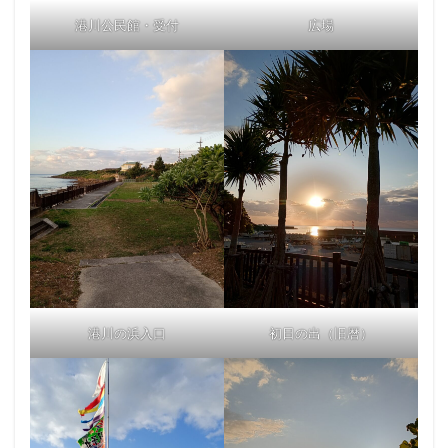
港川公民館・受付
広場
港川の浜入口
初日の出（旧暦）