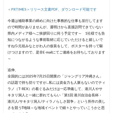
＜PRTIMES＞リリース文書PDF、ダウンロード可能です
今週は補助事業の締めに向けた事務的な仕事も並行してます
ので時間がありませんが、週明けから直接訪問できていない
県内メディア様へご挨拶回りに伺う予定です～ 1社様でも告
知につながるような事前取材に応じていただけると嬉しいで
すね💦元祖みなとがわ人の仮装をして、ポスターを持って駆
けつけますので、是非E-mailにてご連絡をお待ちしております
～
追伸、
全国的には2025年7月25日開業の「ジャングリア沖縄さん」
の話題で持ち切りですが…私には資金力も人脈もないのでティ
ラノ（T-REX）の着ぐるみだけは一応準備して、港川人やサ
キタリ洞人と一緒に群れてもらい「第1回 港川自治会長杯・
港川人/サキタリ洞人/ティラノらしさ競争」という所作の美し
さを競う⁉地味～な地域イベントで細々とやっていこうかと思