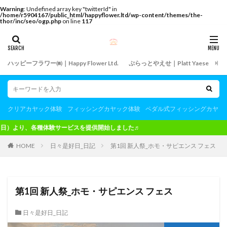
Warning
: Undefined array key "twitterId" in
/home/r5904167/public_html/happyflower.ltd/wp-content/themes/the-
thor/inc/seo/ogp.php
on line
117
ハッピーフラワー㈱｜Happy Flower Ltd.
ぷらっとやえせ｜Platt Yaese
飲
クリアカヤック体験
フィッシングカヤック体験
ペダル式フィッシングカヤッ
各種体験サービスを提供開始しました♬
HOME
日々是好日_日記
第1回 新人祭_ホモ・サピエンス フェス
第1回 新人祭_ホモ・サピエンス フェス
日々是好日_日記