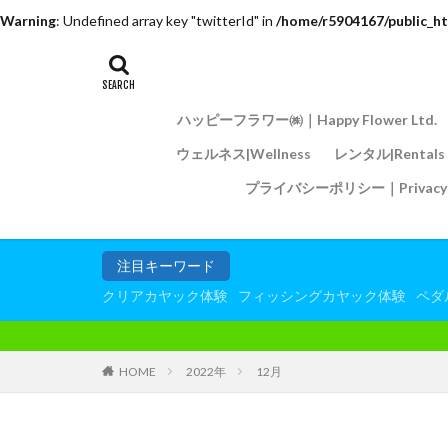
Warning
: Undefined array key "twitterId" in
/home/r5904167/public_ht
ハッピーフラワー㈱｜Happy Flower Ltd.
ウェルネス|Wellness
レンタル|Rentals
プライバシーポリシー｜Privacy P
注目キーワード
クリアカヤック体験
フィッシングカヤック体験
ペダ
HOME
2022年
12月