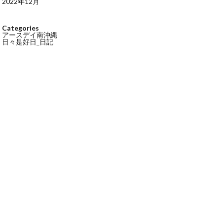
2022年12月
Categories
アースデイ南沖縄
日々是好日_日記