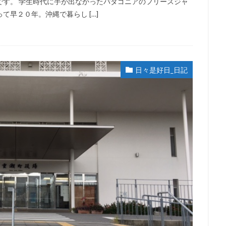
です。 学生時代に手が出なかったパタゴニアのフリースジャ
早２０年。沖縄で暮らし […]
日々是好日_日記