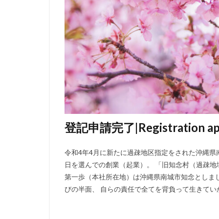
登記申請完了|Registration appl
令和4年4月に新たに過疎地区指定をされた沖縄県南
日を選んでの創業（起業）。 「旧知念村（過疎地
第一歩（本社所在地）は沖縄県南城市知念としま
びの半面、 自らの責任で全てを背負って生きていか