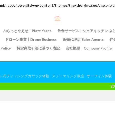
ml/happyflower.ltd/wp-content/themes/the-thor/inc/seo/ogp.php
o
ぷらっとやえせ｜Platt Yaese
飲食サービス｜シェアキッチン ぷ
ドローン事業┃Drone Business
販売代理店|Sales Agents
伴走
olicy
特定商取引法に基づく表記
会社概要｜Company Profile
ル式フィッシングカヤック体験
スノーケリング教室
サーフィン体験
2025年2月9日（日）よ