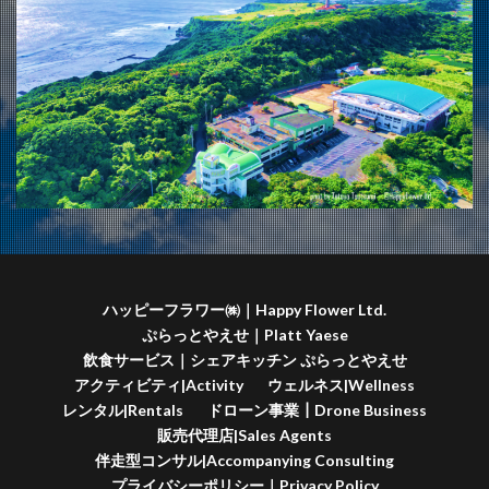
ハッピーフラワー㈱｜Happy Flower Ltd.
ぷらっとやえせ｜Platt Yaese
飲食サービス｜シェアキッチン ぷらっとやえせ
アクティビティ|Activity
ウェルネス|Wellness
レンタル|Rentals
ドローン事業┃Drone Business
販売代理店|Sales Agents
伴走型コンサル|Accompanying Consulting
プライバシーポリシー｜Privacy Policy