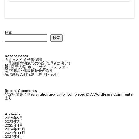
検索
検索
Recent Posts
ぷらっとやえせ倶楽部
八重瀬町宿泊施設の指定管理者に決定！
第1回 新人祭_ホモ・サピエンス フェス
南沖縄流・健康抹茶会の流祖
琉球新報の副読紙「週刊レキオ」
Recent Comments
登記申請完了|Registration application completed
に
A WordPress Commenter
より
Archives
2025年9月
2025年2月
2025年1月
2024年12月
2024年11月
2024年6月