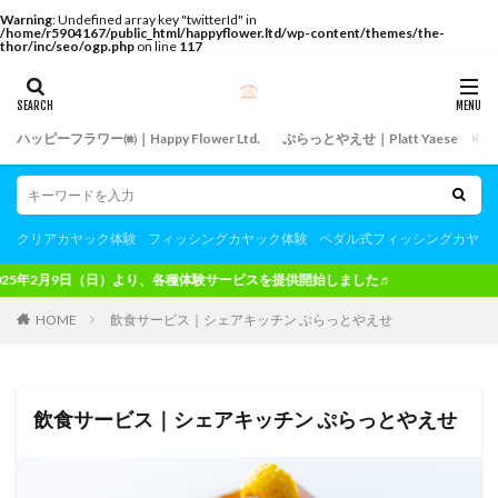
Warning
: Undefined array key "twitterId" in
/home/r5904167/public_html/happyflower.ltd/wp-content/themes/the-
thor/inc/seo/ogp.php
on line
117
ハッピーフラワー㈱｜Happy Flower Ltd.
ぷらっとやえせ｜Platt Yaese
飲
クリアカヤック体験
フィッシングカヤック体験
ペダル式フィッシングカヤッ
（日）より、各種体験サービスを提供開始しました♬
HOME
飲食サービス｜シェアキッチン ぷらっとやえせ
飲食サービス｜シェアキッチン ぷらっとやえせ