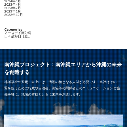
2024年5月
2023年4月
2023年2月
2023年1月
2022年12月
Categories
アースデイ南沖縄
日々是好日_日記
南沖縄プロジェクト：南沖縄エリアから沖縄の未来
を創造する
地域福祉の安定・向上には、活動の核となる人財が必要です。当社はその一
翼を担うために行政や自治会、漁協等の関係者とのコミュニケーションと協
働を軸に、地域の皆様とともに未来を創造します。