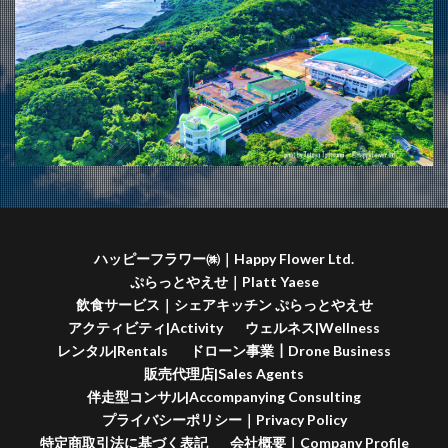
ハッピーフラワー㈱｜Happy Flower Ltd.
ぷらっとやえせ｜Platt Yaese
飲食サービス｜シェアキッチン ぷらっとやえせ
アクティビティ|Activity
ウェルネス|Wellness
レンタル|Rentals
ドローン事業┃Drone Business
販売代理店|Sales Agents
伴走型コンサル|Accompanying Consulting
プライバシーポリシー｜Privacy Policy
特定商取引法に基づく表記
会社概要｜Company Profile