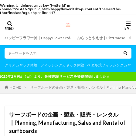
Warning
: Undefined array key "twitterId" in
/home/r5904167/public_html/happyflower.ltd/wp-content/themes/the-
thor/inc/seo/ogp.php
on line
117
ハッピーフラワー㈱｜Happy Flower Ltd.
ぷらっとやえせ｜Platt Yaese
飲
クリアカヤック体験
フィッシングカヤック体験
ペダル式フィッシングカヤッ
25年2月9日（日）より、各種体験サービスを提供開始しました♬
HOME
サーフボードの企画・製造・販売・レンタル┃Planning, Manufacturing, Sa
サーフボードの企画・製造・販売・レンタル
┃Planning, Manufacturing, Sales and Rental of
surfboards