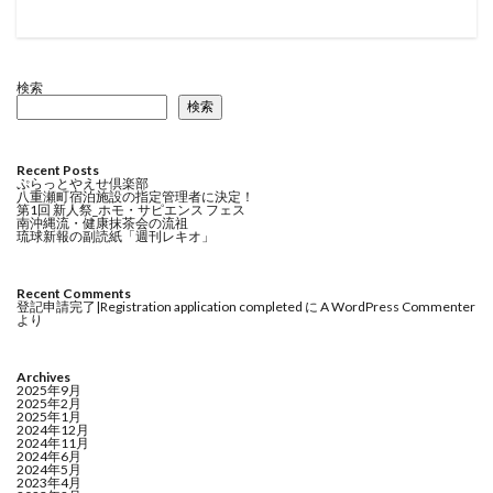
検索
検索
Recent Posts
ぷらっとやえせ倶楽部
八重瀬町宿泊施設の指定管理者に決定！
第1回 新人祭_ホモ・サピエンス フェス
南沖縄流・健康抹茶会の流祖
琉球新報の副読紙「週刊レキオ」
Recent Comments
登記申請完了|Registration application completed
に
A WordPress Commenter
より
Archives
2025年9月
2025年2月
2025年1月
2024年12月
2024年11月
2024年6月
2024年5月
2023年4月