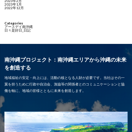
2023年2月
2023年1月
2022年12月
Categories
アースデイ南沖縄
日々是好日_日記
南沖縄プロジェクト：南沖縄エリアから沖縄の未来
を創造する
地域福祉の安定・向上には、活動の核となる人財が必要です。当社はその一
翼を担うために行政や自治会、漁協等の関係者とのコミュニケーションと協
働を軸に、地域の皆様とともに未来を創造します。