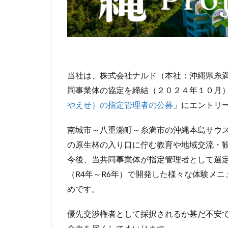
当社は、株式会社ナルド（本社：沖縄県糸満
同事業体の協定を締結（２０２４年１０月
やえせ）の指定管理者の公募
」にエントリ
南城市～八重瀬町～糸満市の沖縄本島サウ
の原生林の入り口に佇む教育や地域交流・
今後、当共同事業体が指定管理者として選
（R4年～R6年）で開発した様々な体験メ
めです。
優先交渉権者として採択されるか甚だ不安