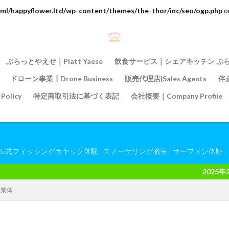
ml/happyflower.ltd/wp-content/themes/the-thor/inc/seo/ogp.php
o
ぷらっとやえせ｜Platt Yaese
飲食サービス｜シェアキッチン ぷ
ドローン事業┃Drone Business
販売代理店|Sales Agents
伴走
olicy
特定商取引法に基づく表記
会社概要｜Company Profile
ル式フィッシングカヤック体験
スノーケリング教室
サーフィン体験
2025年2月9日（日）よ
事業体